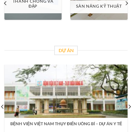
THANH CHỐNG VA
ĐẬP
SÀN NÂNG KỸ THUẬT
DỰ ÁN
BỆNH VIỆN VIỆT NAM THỤY ĐIỂN UÔNG BÍ – DỰ ÁN Y TẾ