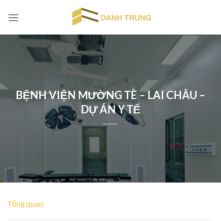
Chuyển
đến
nội
dung
BỆNH VIỆN MƯỜNG TÈ – LAI CHÂU –
DỰ ÁN Y TẾ
Tổng quan