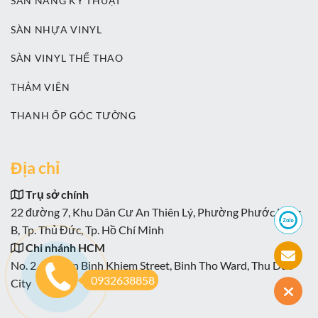
SÀN NÂNG KỸ THUẬT
SÀN NHỰA VINYL
SÀN VINYL THỂ THAO
THẢM VIÊN
THANH ỐP GÓC TƯỜNG
Địa chỉ
Trụ sở chính
22 đường 7, Khu Dân Cư An Thiên Lý, Phường Phước Long
B, Tp. Thủ Đức, Tp. Hồ Chí Minh
Chi nhánh HCM
No. 2, Nguyen Binh Khiem Street, Binh Tho Ward, Thu Duc
0932638858
City