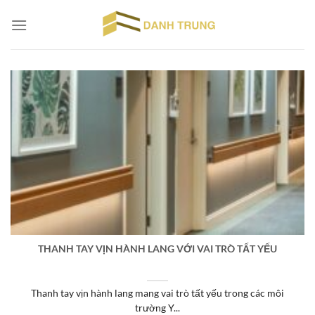
Chuyển
đến
nội
dung
THANH TAY VỊN HÀNH LANG VỚI VAI TRÒ TẤT YẾU
Thanh tay vịn hành lang mang vai trò tất yếu trong các môi
trường Y...