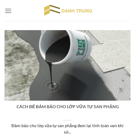
Chuyển
đến
nội
dung
CÁCH ĐỂ ĐẢM BẢO CHO LỚP VỮA TỰ SAN PHẲNG
Đảm bảo cho lớp vữa tự san phẳng đem lại tính toàn vẹn khi
sử...