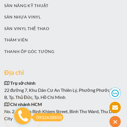
SÀN NÂNG KỸ THUẬT
SÀN NHỰA VINYL
SÀN VINYL THỂ THAO
THẢM VIÊN
THANH ỐP GÓC TƯỜNG
Địa chỉ
Trụ sở chính
22 đường 7, Khu Dân Cư An Thiên Lý, Phường Phước Long
B, Tp. Thủ Đức, Tp. Hồ Chí Minh
Chi nhánh HCM
No. 2, Nguyen Binh Khiem Street, Binh Tho Ward, Thu Duc
0932638858
City