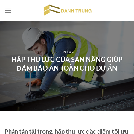
Chuyển
đến
nội
dung
TIN TỨC
HẤP THỤ LỰC CỦA SÀN NÂNG GIÚP
ĐẢM BẢO AN TOÀN CHO DỰ ÁN
Phân tán tải trọng, hấp thụ lực đặc điểm tối ưu