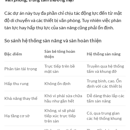
Các dự án này tuy đa phần chỉ chịu tác động lực đến từ mật
độ di chuyển và các thiết bị văn phòng. Tuy nhiên việc phân
tán lực hay hấp thụ lực của sàn nâng cũng phải ổn định.
So sánh hệ thống sàn nâng và sàn hoàn thiện
Sàn bê tông hoàn
Đặc điểm
Hệ thống sàn nâng
thiện
Trực tiếp trên bề
Truyền qua hệ thống
Phân tán tải trọng
mặt sàn
tấm và khung đỡ
Trung bình, cao. Ổn
Hấp thu rung
Không ổn định
định với các thiết bị
Khó vì phải sửa chữa
Dễ dàng tháo lắp các
Khả năng thay thế
hầu như gần hết
tấm sàn nâng
Không, vì sẽ phải
Có, qua trung gian
Hạ tầng cơ sở
tiếp xúc trực tiếp
các hệ thống khung
trên sàn