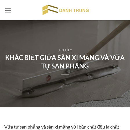
Chuyển
đến
nội
dung
TIN TỨC
KHÁC BIỆT GIỮA SÀN XI MĂNG VÀ VỮA
TỰ SAN PHẲNG
Vữa tự san phẳng và sàn xi măng với bản chất đều là chất