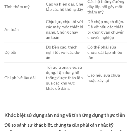
Các hệ thống đường
Cao và hiện đại. Che
Tính thẩm mỹ
dây lắp nổi gây mất
lắp các hệ thống dây
thẩm mỹ
Chịu lực, chịu tải với
Dễ chập mạch điện.
các máy móc thiết bị
Dễ vỡ nếu các thiết
An toàn
nặng. Chống cháy
bị không vận chuyển
an toàn
chuyên nghiệp
Độ bền cao, thích
Có thể phải sửa
Độ bền
nghi tốt với các dự
chửa, cải tạo nhiều
án
lần
Tối ưu trong việc sử
dụng. Tận dụng hệ
Cao nếu sửa chữa
Chi phí về lâu dài
thống được tháo lắp
hoặc xây lại
qua các khu vực
khác dễ dàng
Khác biệt sử dụng sàn nâng về tính ứng dụng thực tiễn
Để so sánh sự khác biệt, chúng ta cần phải cân nhắc kỹ