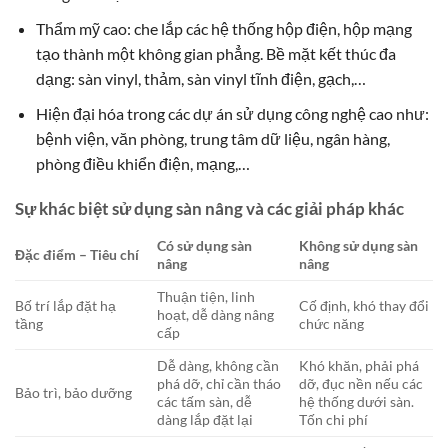
Thẩm mỹ cao: che lắp các hệ thống hộp điện, hộp mạng
tạo thành một không gian phẳng. Bề mặt kết thúc đa
dạng: sàn vinyl, thảm, sàn vinyl tĩnh điện, gạch,…
Hiện đại hóa trong các dự án sử dụng công nghệ cao như:
bệnh viện, văn phòng, trung tâm dữ liệu, ngân hàng,
phòng điều khiển điện, mạng,…
Sự khác biệt sử dụng sàn nâng và các giải pháp khác
Có sử dụng sàn
Không sử dụng sàn
Đặc điểm – Tiêu chí
nâng
nâng
Thuận tiện, linh
Bố trí lắp đặt hạ
Cố định, khó thay đổi
hoạt, dễ dàng nâng
tầng
chức năng
cấp
Dễ dàng, không cần
Khó khăn, phải phá
phá dỡ, chỉ cần tháo
dỡ, đục nền nếu các
Bảo trì, bảo dưỡng
các tấm sàn, dễ
hệ thống dưới sàn.
dàng lắp đặt lại
Tốn chi phí