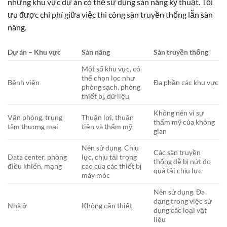
những khu vực dự án có thể sử dụng sàn nâng kỹ thuật. Tối
ưu được chi phí giữa việc thi công sàn truyền thống lẫn sàn
nâng.
Dự án – Khu vực
Sàn nâng
Sàn truyền thống
Một số khu vực, có
thể chọn lọc như
Bệnh viện
Đa phần các khu vực
phòng sạch, phòng
thiết bị, dữ liệu
Không nên vì sự
Văn phòng, trung
Thuận lợi, thuận
thẩm mỹ của không
tâm thương mại
tiện và thẩm mỹ
gian
Nên sử dụng. Chịu
Các sàn truyền
Data center, phòng
lực, chịu tải trọng
thống dễ bị nứt do
điều khiển, mạng
cao của các thiết bị
quá tải chịu lực
máy móc
Nên sử dụng. Đa
dạng trong việc sử
Nhà ở
Không cần thiết
dụng các loại vật
liệu