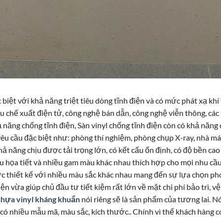
 biệt với khả năng triệt tiêu dòng tĩnh điện và có mức phát xạ kh
u chế xuất điện tử, công nghệ bán dẫn, công nghệ viễn thông, các
 năng chống tĩnh điện, Sàn vinyl chống tĩnh điện còn có khả năn
u cầu đặc biệt như: phòng thí nghiệm, phòng chụp X-ray, nhà máy
 năng chịu được tải trọng lớn, có kết cấu ổn định, có độ bền cao 
ều họa tiết và nhiều gam màu khác nhau thích hợp cho mọi nhu cầ
được thiết kế với nhiều màu sắc khác nhau mang đến sự lựa chọn 
iện vừa giúp chủ đầu tư tiết kiệm rất lớn về mặt chi phí bảo trì, vệ
nhựa vinyl kháng khuẩn
nói riêng sẽ là sản phẩm của tương lai. N
n có nhiều mẫu mã, màu sắc, kích thước.. Chính vì thế khách hàng 