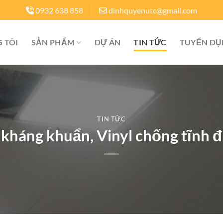
0932 638 858
dinhquyenutc@gmail.com
 TÔI
SẢN PHẨM
DỰ ÁN
TIN TỨC
TUYỂN D
TIN TỨC
 kháng khuẩn, Vinyl chống tĩnh 