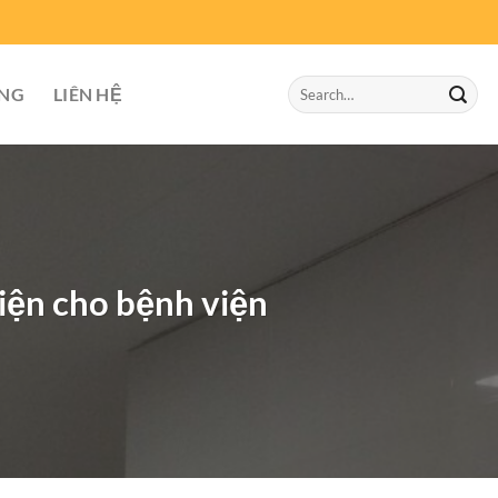
Search
ỤNG
LIÊN HỆ
for:
điện cho bệnh viện