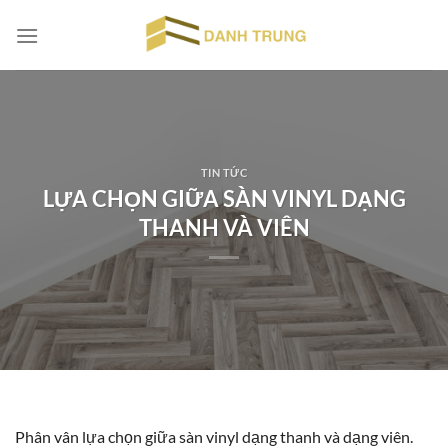
Chuyển
đến
nội
dung
TIN TỨC
LỰA CHỌN GIỮA SÀN VINYL DẠNG
THANH VÀ VIÊN
Phân vân lựa chọn giữa sàn vinyl dạng thanh và dạng viên.