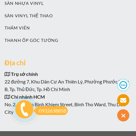
SÀN NHỰA VINYL
SÀN VINYL THỂ THAO
THẢM VIÊN
THANH ỐP GÓC TƯỜNG
Địa chỉ
Trụ sở chính
22 đường 7, Khu Dân Cư An Thiên Lý, Phường Phước Long
B, Tp. Thủ Đức, Tp. Hồ Chí Minh
Chi nhánh HCM
No. 2, Nguyen Binh Khiem Street, Binh Tho Ward, Thu Duc
0932638858
City