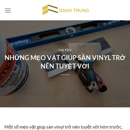
Chuyển
đến
nội
dung
TIN TỨC
NHỮNG MẸO VẶT GIÚP SÀN VINYL TRỞ
NÊN TUYỆT VỜI
Một số mẹo vặt giúp sàn vinyl trở nên tuyệt vời hơn trước,