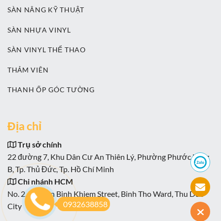
SÀN NÂNG KỸ THUẬT
SÀN NHỰA VINYL
SÀN VINYL THỂ THAO
THẢM VIÊN
THANH ỐP GÓC TƯỜNG
Địa chỉ
Trụ sở chính
22 đường 7, Khu Dân Cư An Thiên Lý, Phường Phước Long
B, Tp. Thủ Đức, Tp. Hồ Chí Minh
Chi nhánh HCM
No. 2, Nguyen Binh Khiem Street, Binh Tho Ward, Thu Duc
0932638858
City