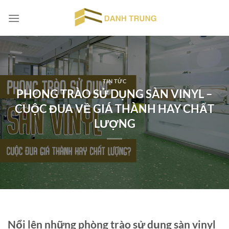
Chuyển
đến
nội
dung
TIN TỨC
PHONG TRÀO SỬ DỤNG SÀN VINYL –
CUỘC ĐUA VỀ GIÁ THÀNH HAY CHẤT
LƯỢNG
Nổi lên những phòng trào sử dụng sàn vinyl