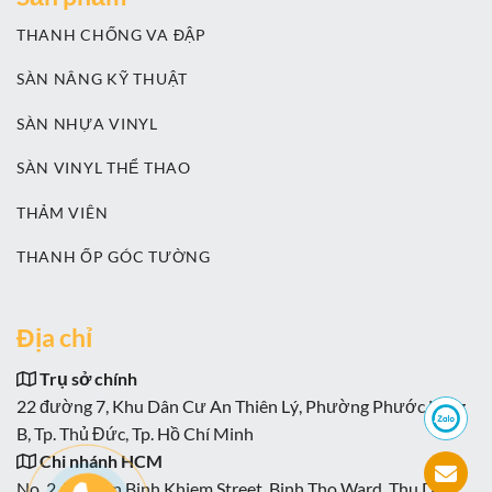
THANH CHỐNG VA ĐẬP
SÀN NÂNG KỸ THUẬT
SÀN NHỰA VINYL
SÀN VINYL THỂ THAO
THẢM VIÊN
THANH ỐP GÓC TƯỜNG
Địa chỉ
Trụ sở chính
22 đường 7, Khu Dân Cư An Thiên Lý, Phường Phước Long
B, Tp. Thủ Đức, Tp. Hồ Chí Minh
Chi nhánh HCM
No. 2, Nguyen Binh Khiem Street, Binh Tho Ward, Thu Duc