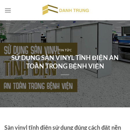
Chuyển
đến
nội
dung
TIN TỨC
SỬ DỤNG SÀN VINYL TĨNH ĐIỆN AN
TOÀN TRONG BỆNH VIỆN
Sàn vinyl tĩnh điện sử dụng đúng cách đặt nền