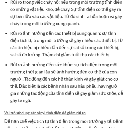
Rủi ro trong việc cháy nổ: nếu trong môi trường tĩnh điện
có những vật liệu khô, dễ cháy. Sự tĩnh điện có thể gây ra
sự bén lửa vào các vật liệu. Từ đó sinh ra hỏa hoạn và gây
cháy trong môi trường xung quanh.
Rủi ro ảnh hưởng đến các thiết bị xung quanh: sự tĩnh
điện tích tụ trong môi trường sẽ gây nhiễu các thiết bị. Từ
các tín hiệu bị nhiễu dẫn đến sự sai số trong các thiết bị,
sai số đo lường. Thậm chí giảm tuổi thọ các thiết bị.
Rủi ro ảnh hưởng đến sức khỏe: sự tích điện trong môi
trường thời gian lâu sẽ ảnh hưởng đến cơ thể của con
người. Tác động đến các hệ thần kinh và gây giật cho cơ
thể. Đặc biệt là các bệnh nhân sau hậu phẩu, hay người
già những tác động của tĩnh điện sẽ gây giảm sức khỏe, dễ
gây té ngã.
Vai trò sử dụng sàn vinyl tĩnh điện để giảm rủi ro:
Để hạn chế việc tích tụ tĩnh điện trong môi trường y tế, bệnh