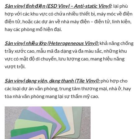
Sàn vinyl tĩnh điện (ESD Vinyl – Anti-static Vinyl)
: lại phù
hợp với các khu vực có chứa nhiều thiết bị, máy móc về điện
điện tử, hoặc các dự án về nhà máy điện – điện tử, linh kiện,
hay các phòng mổ hiện đại.
Sàn vinyl nhiều lớp (Heterogeneous Vinyl):
khả năng chống
trầy xước cao, mẫu mã đa dạng và đa màu sắc, những khu
vực có mật độ di chuyển, lưu lượng cao, mang hiệu năng
vượt trội.
Sàn vinyl dạng viên, dạng thanh (Tile Vinyl):
phù hợp cho
các loại dự án văn phòng, trung tâm thương mại, nhà ở, hay
tòa nhà văn phòng mang lại sự thẩm mỹ cao.