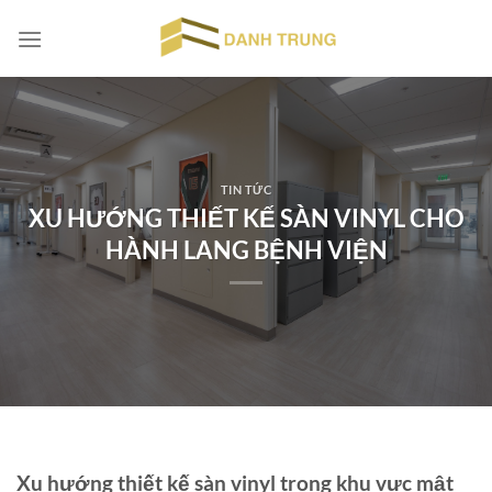
Chuyển
đến
nội
dung
TIN TỨC
XU HƯỚNG THIẾT KẾ SÀN VINYL CHO
HÀNH LANG BỆNH VIỆN
Xu hướng thiết kế sàn vinyl trong khu vực mật