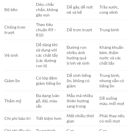
Dẻo, chắc
Dễ gãy, dễ nứt
Trầy xước,
Độ bền
chắn, không
nẻ và bể
cong vênh
gãy vụn
Theo tiêu
Chống trơn
chuẩn R9 –
Dễ trơn trượt
Trung bình
trượt
R10
Dễ dàng khi
Đường ron
Kháng khuẩn
sử dụng với
nhiều ảnh
kém, thấm
Vệ sinh
các chất tẩy
hưởng quá
nước và các
(các đường
trình vệ sinh
chất tẩy
ron ít)
Dễ sinh tiếng
Trung bình,
Có lớp đệm
Giảm ồn
ồn, không có
nhưng vẫn có
giảm tiếng ồn
giảm
tiếng ồn
Đa dạng (vân
Mẫu mã nhiều
Dễ xuống
Thẩm mỹ
gỗ, đá), màu
thiên hướng
màu, mối mọt
sắc
sang trọng
Mất nhiều thời
Phải thay nếu
Chi phí bảo trì
Tiết kiệm hơn
gian
có mối mọt
Chí phí đầu từ
Trung bình
Cao
Cao