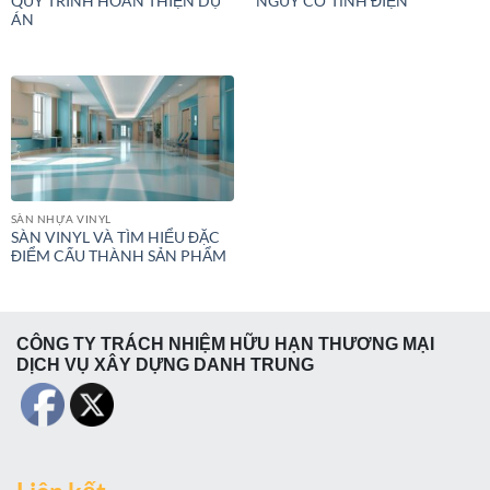
QUY TRÌNH HOÀN THIỆN DỰ
NGUY CƠ TĨNH ĐIỆN
ÁN
SÀN NHỰA VINYL
SÀN VINYL VÀ TÌM HIỂU ĐẶC
ĐIỂM CẤU THÀNH SẢN PHẨM
CÔNG TY TRÁCH NHIỆM HỮU HẠN THƯƠNG MẠI
DỊCH VỤ XÂY DỰNG DANH TRUNG