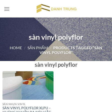
Chuyển
đến
nội
dung
sàn vinyl polyflor
HOME
/
SẢN PHẨM
/
PRODUCTS TAGGED “SÀN
VINYL POLYFLOR”
sàn vinyl polyflor
SÀN NHỰA VINYL
SÀN VINYL POLYFLOR XLPU –