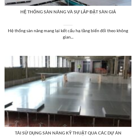
HỆ THỐNG SÀN NÂNG VÀ SỰ LẮP ĐẶT SÀN GIẢ
Hệ thống sàn nâng mang lại kết cấu hạ tầng biến đổi theo không
gian...
TÁI SỬ DỤNG SÀN NÂNG KỸ THUẬT QUA CÁC DỰ ÁN