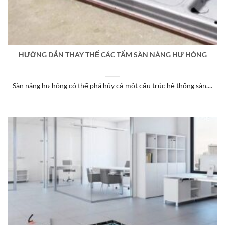
HƯỚNG DẪN THAY THẾ CÁC TẤM SÀN NÂNG HƯ HỎNG
Sàn nâng hư hỏng có thể phá hủy cả một cấu trúc hệ thống sàn....