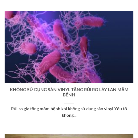
KHÔNG SỬ DỤNG SÀN VINYL TĂNG RỦI RO LÂY LAN MẦM
BỆNH
Rủi ro gia tăng mầm bệnh khi không sử dụng sàn vinyl Yếu tố
không...