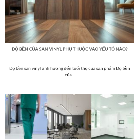
ĐỘ BỀN CỦA SÀN VINYL PHỤ THUỘC VÀO YẾU TỐ NÀO?
Độ bền sàn vinyl ảnh hưởng đến tuổi thọ của sản phẩm Độ bền
của...