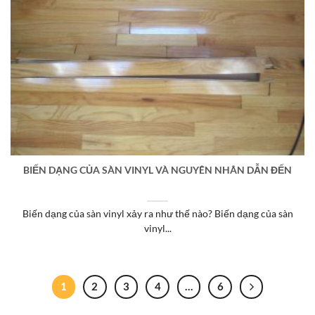
BIẾN DẠNG CỦA SÀN VINYL VÀ NGUYÊN NHÂN DẪN ĐẾN
Biến dạng của sàn vinyl xảy ra như thế nào? Biến dạng của sàn
vinyl...
1
2
3
4
…
6